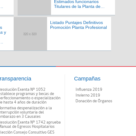
Estimados funcionarios
Titulares de la Planta de
io de
Profesionales del Servicio de
ota:
Salud Viña del Mar Quillota:
Listado Puntajes Definitivos
es
Promoción Planta Profesional
as y
io de
ota:
ransparencia
Campañas
Resolución Exenta Nº 1052
Influenza 2019
establece programas y becas de
Invierno 2019
erfeccionamiento o especialización
Donación de Órganos
e hasta 4 años de duración
ormativa despenalización a la
nterrupción voluntaria del
embarazo en 3 Causales
Resolución Exenta Nº 1742 aprueba
anual de Egresos Hospitalarios
lección Consejo Consultivo GES