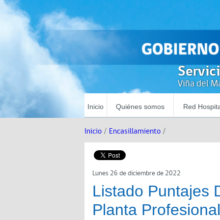
Servic
Viña del Ma
Inicio
Quiénes somos
Red Hospita
Inicio
/
Encasillamiento
/
Lunes 26 de diciembre de 2022
Listado Puntajes 
Planta Profesional