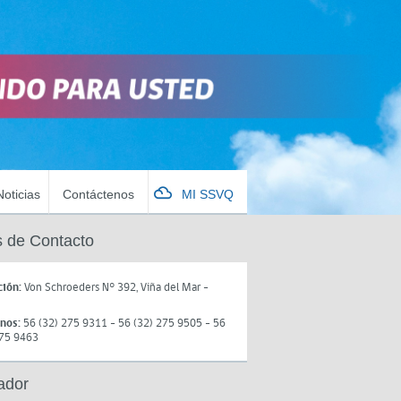
Noticias
Contáctenos
MI SSVQ
 de Contacto
ción:
Von Schroeders N° 392, Viña del Mar -
onos:
56 (32) 275 9311 - 56 (32) 275 9505 - 56
275 9463
ador