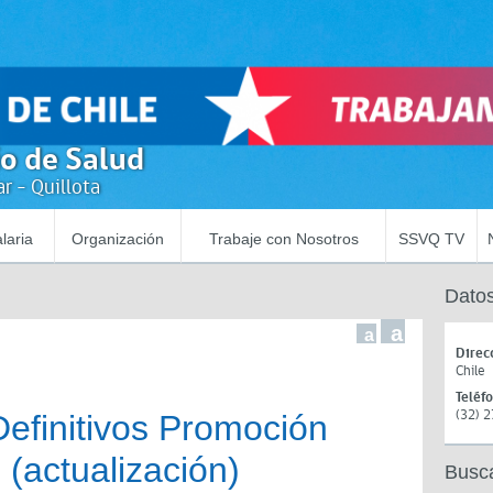
io de Salud
r - Quillota
laria
Organización
Trabaje con Nosotros
SSVQ TV
Datos
a
a
Direc
Chile
Teléf
(32) 
Definitivos Promoción
 (actualización)
Busc