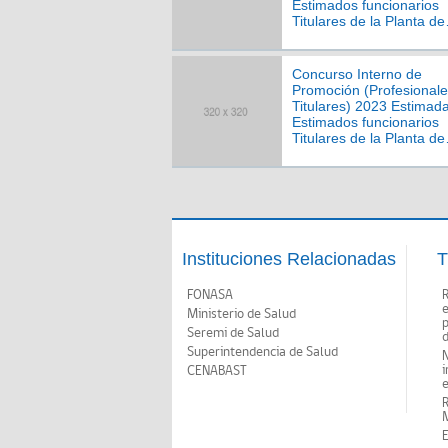
Estimados funcionarios
Titulares de la Planta de
Profesionales del Servic
Salud Viña del Mar Quill
Concurso Interno de
Promoción (Profesional
Titulares) 2023 Estimad
Estimados funcionarios
Titulares de la Planta de
Profesionales del Servic
Salud Viña del Mar Quill
Instituciones Relacionadas
T
FONASA
Ministerio de Salud
p
Seremi de Salud
d
Superintendencia de Salud
N
i
CENABAST
M
E