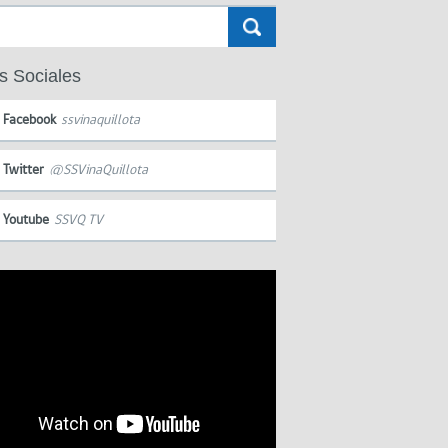
s Sociales
Facebook
ssvinaquillota
Twitter
@SSVinaQuillota
Youtube
SSVQ TV