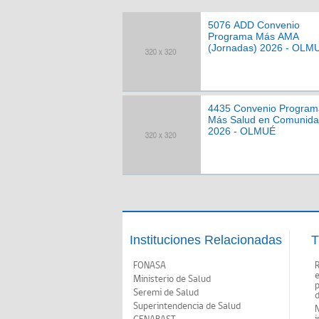
5076 ADD Convenio
Programa Más AMA
(Jornadas) 2026 - OLM
4435 Convenio Program
Más Salud en Comunid
2026 - OLMUÉ
Instituciones Relacionadas
T
FONASA
Ministerio de Salud
p
Seremi de Salud
d
Superintendencia de Salud
N