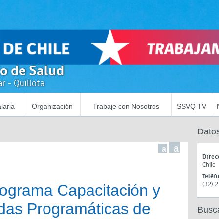
io de Salud
r - Quillota
laria
Organización
Trabaje con Nosotros
SSVQ TV
Datos
a
a
Direc
Chile
Teléf
(32) 
ograma Capacitación y
das Programáticas de
Busc