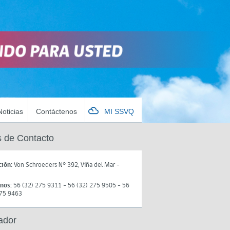
Noticias
Contáctenos
MI SSVQ
 de Contacto
ción:
Von Schroeders N° 392, Viña del Mar -
onos:
56 (32) 275 9311 - 56 (32) 275 9505 - 56
275 9463
ador