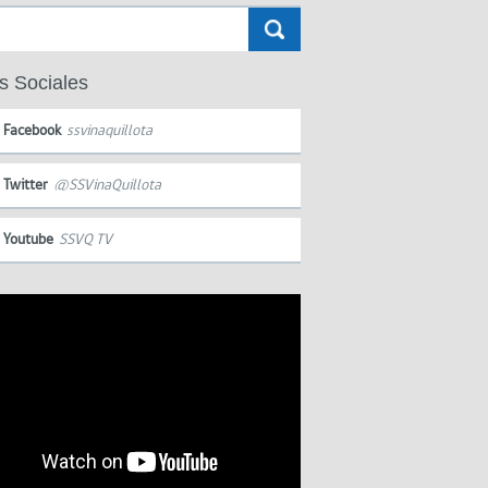
s Sociales
Facebook
ssvinaquillota
Twitter
@SSVinaQuillota
Youtube
SSVQ TV