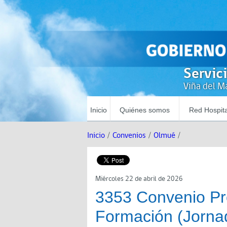
Servic
Viña del Ma
Inicio
Quiénes somos
Red Hospita
Inicio
/
Convenios
/
Olmué
/
Miércoles 22 de abril de 2026
3353 Convenio Pr
Formación (Jorna