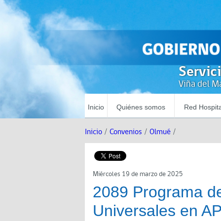
Servic
Viña del Ma
Inicio
Quiénes somos
Red Hospita
Inicio
/
Convenios
/
Olmué
/
Miércoles 19 de marzo de 2025
2089 Programa de
Universales en 