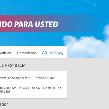
Noticias
Contáctenos
MI SSVQ
 de Contacto
ción:
Von Schroeders N° 392, Viña del Mar -
onos:
56 (32) 275 9311 - 56 (32) 275 9505 - 56
275 9463
ador