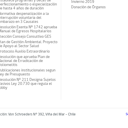
establece programas y becas de
Invierno 2019
erfeccionamiento o especialización
Donación de Órganos
e hasta 4 años de duración
ormativa despenalización a la
nterrupción voluntaria del
embarazo en 3 Causales
Resolución Exenta Nº 1742 aprueba
anual de Egresos Hospitalarios
lección Consejo Consultivo GES
lan de Gestión Ambiental. Proyecto
e Apoyo al Sector Salud
rotocolo Auxilio Extraordinario
esolución que aprueba Plan de
acional de Erradicación de
oliomelitis
ublicaciones institucionales segun
Ley de Presupuesto
Resolución N° 211 Designa Sujetos
asivos Ley 20.730 que regula el
lobby
cción: Von Schroeders N° 392, Viña del Mar - Chile
S