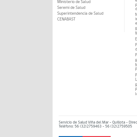
Ministerio de Salud
p
Seremi de Salud
d
Superintendencia de Salud
N
i
CENABAST
M
E
P
d
P
R
N
P
P
P
Servicio de Salud Viña del Mar – Quillota - Dire
Teléfono: 56 (32)2759463 - 56 (32)2759505