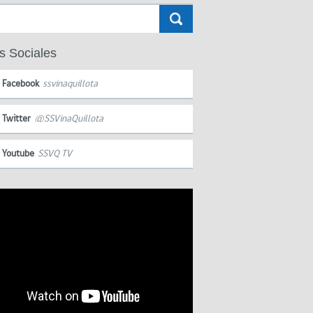
s Sociales
Facebook
ssvinaquillota
Twitter
@SSVinaQuillota
Youtube
SSVQ TV