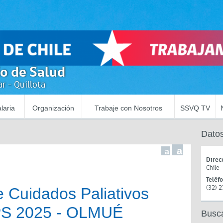
io de Salud
r - Quillota
laria
Organización
Trabaje con Nosotros
SSVQ TV
Datos
a
a
Direc
Chile
Teléf
(32) 
 Cuidados Paliativos
APS 2025 - OLMUÉ
Busc